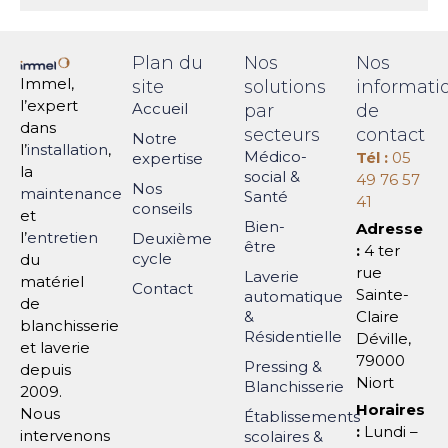
Plan du
Nos
Nos
Immel,
site
solutions
informati
l’expert
Accueil
par
de
dans
secteurs
contact
Notre
l’
installation
,
Médico-
Tél :
05
expertise
la
social &
49 76 57
Nos
maintenance
Santé
41
conseils
et
Bien-
Adresse
l’
entretien
Deuxième
être
:
4 ter
cycle
du
rue
Laverie
matériel
Contact
Sainte-
automatique
de
&
Claire
blanchisserie
Résidentielle
Déville,
et laverie
79000
Pressing &
depuis
Niort
Blanchisserie
2009.
Horaires
Nous
Établissements
:
Lundi –
intervenons
scolaires &