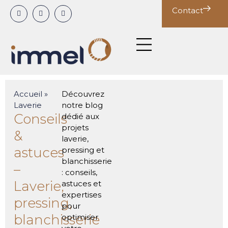
Panneau de gestion des cookies
Contact
Notre expertise
Nos conseils
Deuxième cycle
Nos solutions par métier
Accueil
»
Découvrez
Laverie
notre blog
Conseils
dédié aux
projets
&
laverie,
astuces
pressing et
blanchisserie
–
: conseils,
Laverie,
astuces et
expertises
pressing,
pour
blanchisserie
optimiser