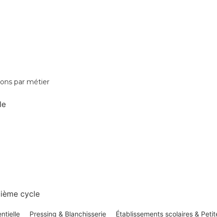
ions par métier
le
ième cycle
ntielle
Pressing & Blanchisserie
Établissements scolaires & Peti