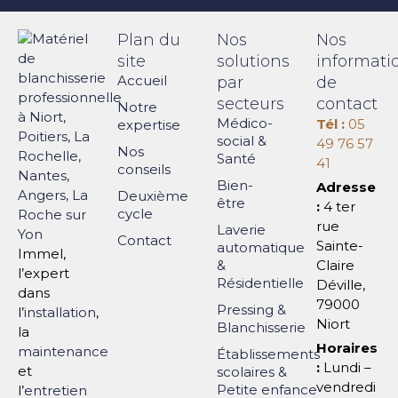
Plan du
Nos
Nos
site
solutions
informati
Accueil
par
de
secteurs
contact
Notre
Médico-
Tél :
05
expertise
social &
49 76 57
Nos
Santé
41
conseils
Bien-
Adresse
Deuxième
être
:
4 ter
cycle
rue
Laverie
Contact
Sainte-
automatique
Immel,
&
Claire
l’expert
Résidentielle
Déville,
dans
79000
Pressing &
l’
installation
,
Niort
Blanchisserie
la
Horaires
maintenance
Établissements
:
Lundi –
et
scolaires &
vendredi
Petite enfance
l’
entretien