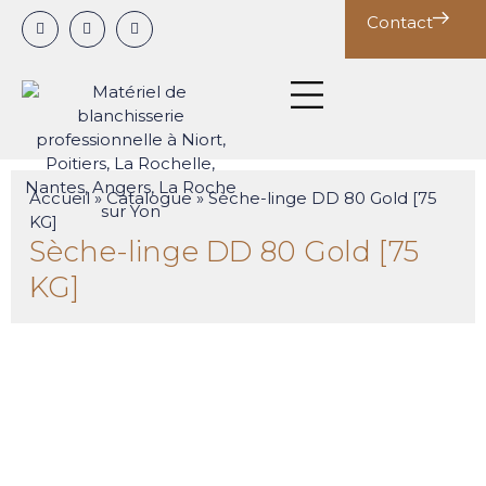
Panneau de gestion des cookies
Contact
Notre expertise
Nos conseils
Deuxième cycle
Nos solutions par métier
Accueil
»
Catalogue
»
Sèche-linge DD 80 Gold [75
KG]
Sèche-linge DD 80 Gold [75
KG]