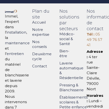
Plan du
Nos
Nos
Immel,
site
solutions
informati
l’expert
Accueil
par
de
dans
secteurs
contact
Notre
l’
installation
,
Médico-
Tél :
05
expertise
la
social &
49 76 57
Nos
maintenance
Santé
41
conseils
et
Bien-
Adresse
l’
entretien
Deuxième
être
:
4 ter
cycle
du
rue
Laverie
matériel
Contact
Sainte-
automatique
de
&
Claire
blanchisserie
Résidentielle
Déville,
et laverie
79000
Pressing &
depuis
Niort
Blanchisserie
2009.
Horaires
Nous
Établissements
:
Lundi –
intervenons
scolaires &
vendredi
Petite enfance
dans 7