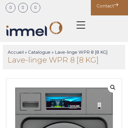
Panneau de gestion des cookies
Contact
Notre expertise
Nos conseils
Deuxième cycle
Nos solutions par métier
Accueil
»
Catalogue
»
Lave-linge WPR 8 [8 KG]
Lave-linge WPR 8 [8 KG]