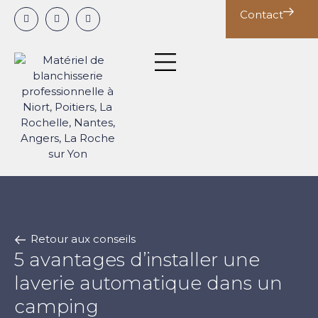
Panneau de gestion des cookies
Contact
Notre expertise
Nos conseils
Deuxième cycle
Nos solutions par métier
Retour aux conseils
5 avantages d’installer une
laverie automatique dans un
camping