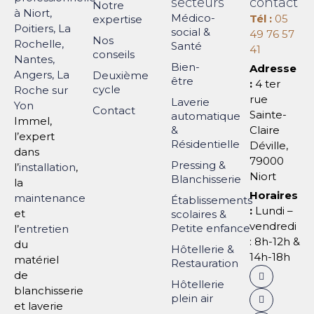
secteurs
contact
Notre
Médico-
Tél :
05
expertise
social &
49 76 57
Nos
Santé
41
conseils
Bien-
Adresse
Deuxième
être
:
4 ter
cycle
rue
Laverie
Contact
Sainte-
automatique
Immel,
&
Claire
l’expert
Résidentielle
Déville,
dans
79000
Pressing &
l’
installation
,
Niort
Blanchisserie
la
Horaires
maintenance
Établissements
:
Lundi –
et
scolaires &
vendredi
Petite enfance
l’
entretien
: 8h-12h &
du
Hôtellerie &
14h-18h
matériel
Restauration
de
Hôtellerie
blanchisserie
plein air
et laverie