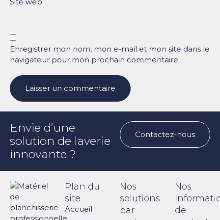
Site web
Enregistrer mon nom, mon e-mail et mon site dans le
navigateur pour mon prochain commentaire.
Envie d’une
Contactez-nous
solution de laverie
innovante ?
Plan du
Nos
Nos
site
solutions
informati
Accueil
par
de